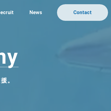
Contact
ecruit
News
ny
支援。