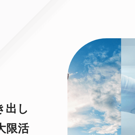
き出し
大限活